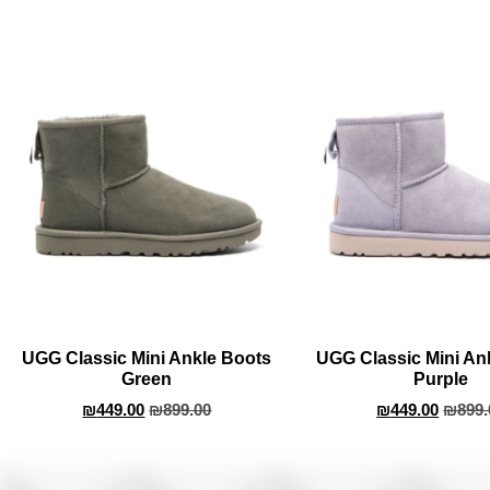
UGG Classic Mini Ankle Boots
UGG Classic Mini An
Green
Purple
₪
449.00
₪
899.00
₪
449.00
₪
899.