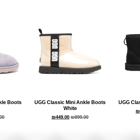
kle Boots
UGG Classic Mini Ankle Boots
UGG Clas
White
₪
00
₪
449.00
₪
899.00