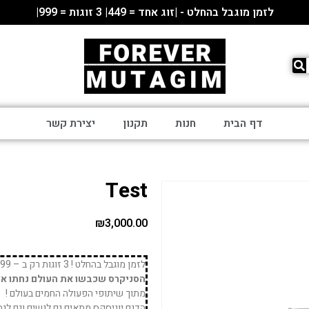
לזמן מוגבל בהחלט - |זוג אחד = 449| 3 זוגות = 999|
דף הבית
חנות
תקנון
יצירת קשר
Test
₪
3,000.00
לזמן מוגבל בהחלט ! 3 זוגות רק ב – 999 ₪ !
הסניקרס שכבשו את העולם נחתו אצל
מתוך שיתופי הפעולה החמים בעולם !
הדגם יוניסקס מתאים גם לנשים וגם לגב