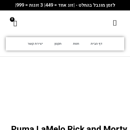
לזמן מוגבל בהחלט - |זוג אחד = 449| 3 זוגות = 999|
דף הבית
חנות
תקנון
יצירת קשר
Puma LaMelo Rick and Morty