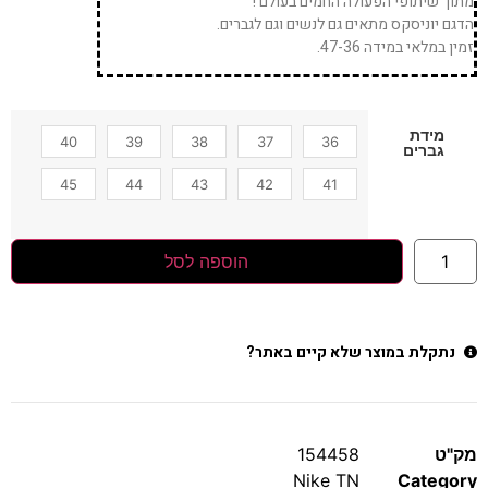
מתוך שיתופי הפעולה החמים בעולם !
הדגם יוניסקס מתאים גם לנשים וגם לגברים.
זמין במלאי במידה 47-36.
מידת
40
39
38
37
36
גברים
45
44
43
42
41
הוספה לסל
נתקלת במוצר שלא קיים באתר?
מק"ט
154458
Nike TN
Category