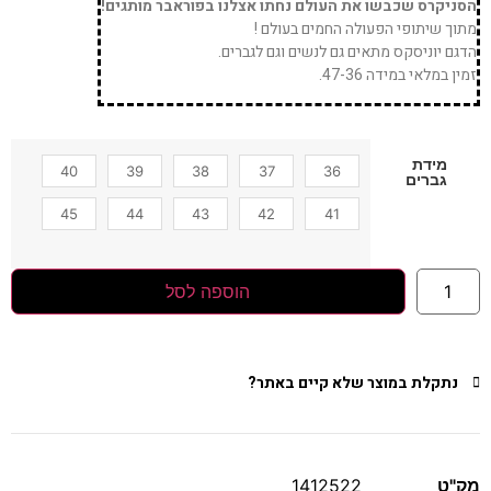
הסניקרס שכבשו את העולם נחתו אצלנו בפוראבר מותגים!
מתוך שיתופי הפעולה החמים בעולם !
הדגם יוניסקס מתאים גם לנשים וגם לגברים.
זמין במלאי במידה 47-36.
מידת
40
39
38
37
36
גברים
45
44
43
42
41
הוספה לסל
נתקלת במוצר שלא קיים באתר?
מק"ט
1412522