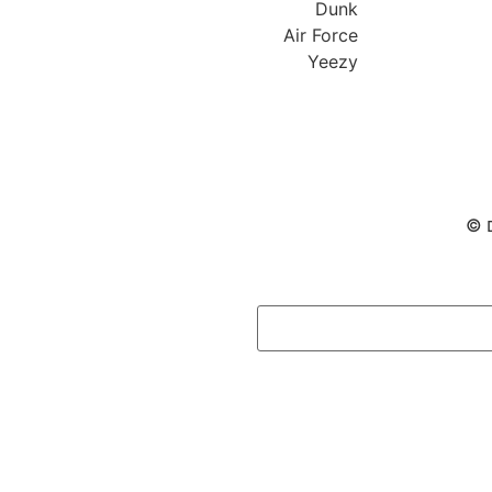
Dunk
Air Force
Yeezy
ם ©