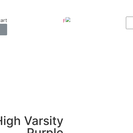
art.
0
igh Varsity
Purple