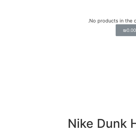
No products in the c
₪
0.0
Nike Dunk H