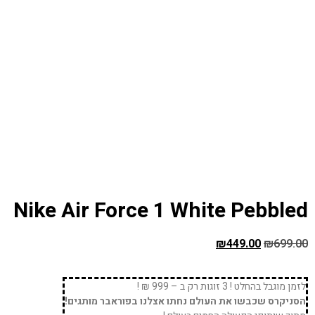
Nike Air Force 1 White Pebbled
₪
449.00
₪
699.00
לזמן מוגבל בהחלט ! 3 זוגות רק ב – 999 ₪ !
הסניקרס שכבשו את העולם נחתו אצלנו בפוראבר מותגים!