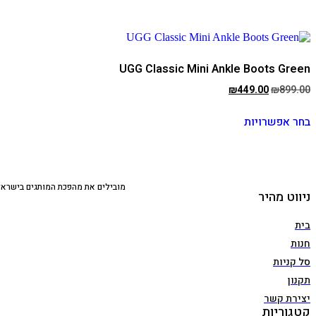
₪449.00.
₪899.00.
יש
מספר
סוגים.
ניתן
לבחור
UGG Classic Mini Ankle Boots Green
את
האפשרויות
המחיר
המחיר
₪
449.00
₪
899.00
בעמוד
המקורי
הנוכחי
המוצר
למוצר
היה:
הוא:
בחר אפשרויות
זה
₪449.00.
₪899.00.
יש
מספר
סוגים.
ניתן
לבחור
מובילים את מהפכת המותגים בישראל,
ניווט מהיר
את
האפשרויות
בעמוד
בית
המוצר
חנות
סל קניות
תקנון
יצירת קשר
קטגוריות