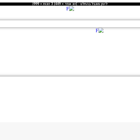
לזמן מוגבל בהחלט - |זוג אחד = 449| 3 זוגות = 999|