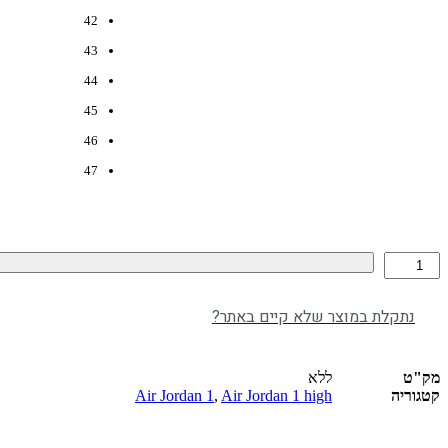
42
43
44
45
46
47
כמות
של
Jordan
1
נתקלת במוצר שלא קיים באתר?
Retro
High
OG
מק"ט
ללא
Hand
קטגוריה
Air Jordan 1 high
,
Air Jordan 1
Crafted