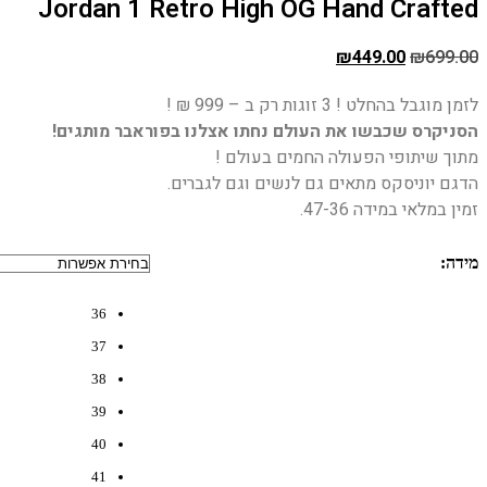
Jordan 1 Retro High OG Hand Crafted
המחיר
המחיר
₪
449.00
₪
699.00
המקורי
הנוכחי
לזמן מוגבל בהחלט ! 3 זוגות רק ב – 999 ₪ !
היה:
הוא:
הסניקרס שכבשו את העולם נחתו אצלנו בפוראבר מותגים!
₪449.00.
₪699.00.
מתוך שיתופי הפעולה החמים בעולם !
הדגם יוניסקס מתאים גם לנשים וגם לגברים.
זמין במלאי במידה 47-36.
מידה
:
36
37
38
39
40
41