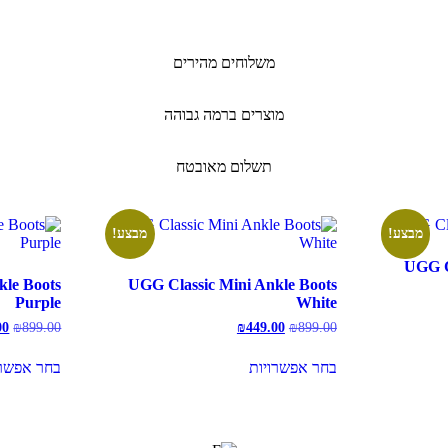
משלוחים מהירים
מוצרים ברמה גבוהה
תשלום מאובטח
מבצע!
מבצע!
UGG C
kle Boots
UGG Classic Mini Ankle Boots
Purple
White
המחיר
המחיר
המ
00
₪
899.00
₪
449.00
₪
899.00
המקורי
הנוכחי
המ
למוצר
היה:
הוא:
הי
בחר אפשרויות
בחר אפשרו
זה
0.
₪449.00.
₪899.00.
יש
מספר
סוגים.
ניתן