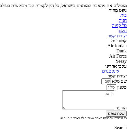
האפשרויות
מובילים את מהפכת המותגים בישראל, כל הקולקציות הכי מבוקשות בעולם 
בעמוד
ניווט מהיר
המוצר
בית
חנות
סל קניות
תקנון
יצירת קשר
קטגוריות
Air Jordan
Dunk
Air Force
Yeezy
עקבו אחרינו
אינסטגרם
יצירת קשר
שם מלא
טלפון
הודעה
שלח טופס
כל הזכויות על בניית האתר שמורות לפוראבר מותגים ©
Search