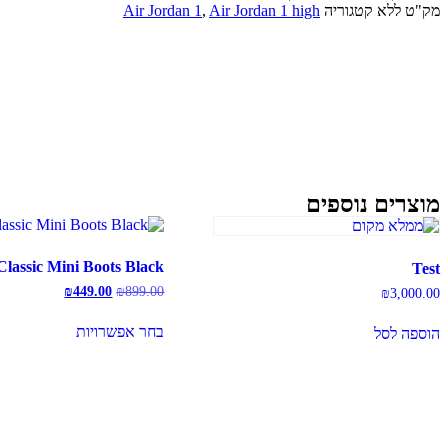
Retro
מק"ט
ללא
קטגוריה
Air Jordan 1 high
,
Air Jordan 1
High
Black
Metallic
Gold
מוצרים
נוספים
lassic Mini Boots Black
Test
המחיר
המחיר
₪
449.00
₪
899.00
₪
3,000.00
המקורי
הנוכחי
למוצר
היה:
הוא:
בחר אפשרויות
זה
הוספה לסל
₪449.00.
₪899.00.
יש
מספר
סוגים.
ניתן
לבחור
את