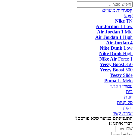
קטגוריות
מוצרים
Ugg
Nike
TN
Air Jordan 1
Low
Air Jordan 1
Mid
Air Jordan 1
High
Air Jordan 4
Nike Dunk
Low
Nike Dunk
High
Nike Air
Force 1
Yeezy Boost
350
Yeezy Boost
500
Yeezy
Slide
Puma
LaMelo
עמודי
האתר
בית
חנות
סל קניות
תקנון
יצירת קשר
התעניינתם במוצר שלא פורסם?
דברו איתנו :)
שם
טלפון