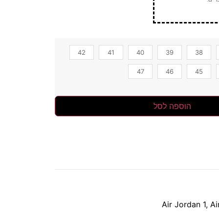
42
41
40
39
38
47
46
45
הוספה לסל
Air Jordan 1
,
Ai