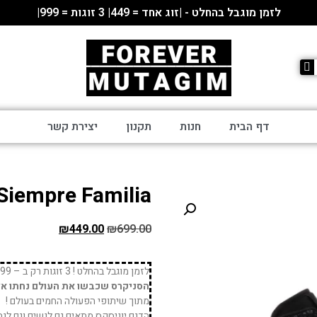
לזמן מוגבל בהחלט - |זוג אחד = 449| 3 זוגות = 999|
דף הבית
חנות
תקנון
יצירת קשר
Siempre Familia
₪
449.00
₪
699.00
לזמן מוגבל בהחלט ! 3 זוגות רק ב – 999 ₪ !
הסניקרס שכבשו את העולם נחתו אצל
מתוך שיתופי הפעולה החמים בעולם !
הדגם יוניסקס מתאים גם לנשים וגם לגב