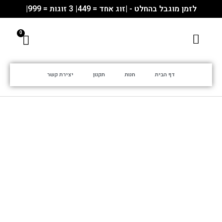
לזמן מוגבל בהחלט - |זוג אחד = 449| 3 זוגות = 999|
דף הבית
חנות
תקנון
יצירת קשר