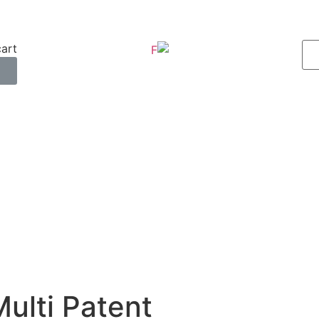
art.
0
ulti Patent