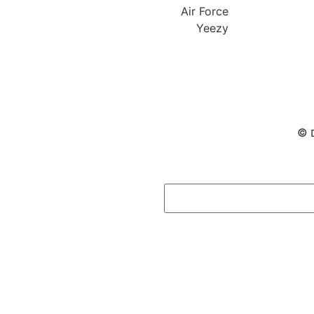
Air Force
Yeezy
ם ©