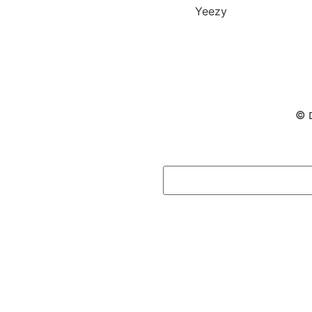
Yeezy
ם ©