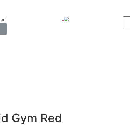
art.
0
id Gym Red