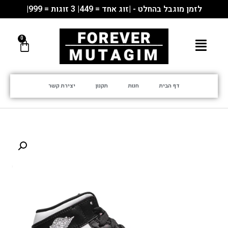
לזמן מוגבל בהחלט - |זוג אחד = 449| 3 זוגות = 999|
דף הבית
חנות
תקנון
יצירת קשר