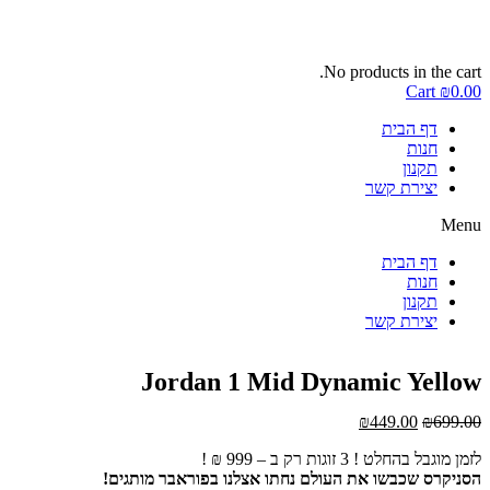
No products in the cart.
Cart
₪
0.00
דף הבית
חנות
תקנון
יצירת קשר
Menu
דף הבית
חנות
תקנון
יצירת קשר
Jordan 1 Mid Dynamic Yellow
המחיר
המחיר
₪
449.00
₪
699.00
המקורי
הנוכחי
לזמן מוגבל בהחלט ! 3 זוגות רק ב – 999 ₪ !
היה:
הוא:
הסניקרס שכבשו את העולם נחתו אצלנו בפוראבר מותגים!
₪449.00.
₪699.00.