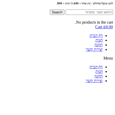
לזמן מוגבל בהחלט - |זוג אחד = 449| 3 זוגות = 999|
Search
No products in the cart.
Cart
₪
0.00
דף הבית
חנות
תקנון
יצירת קשר
Menu
דף הבית
חנות
תקנון
יצירת קשר