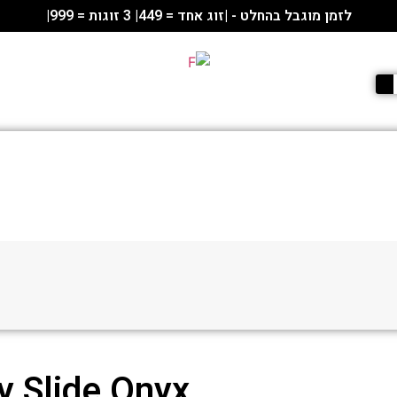
לזמן מוגבל בהחלט - |זוג אחד = 449| 3 זוגות = 999|
y Slide Onyx