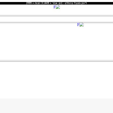
לזמן מוגבל בהחלט - |זוג אחד = 449| 3 זוגות = 999|