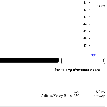
41
מידה
:
42
43
44
45
46
47
נקה
כמות
של
Adidas
נתקלת במוצר שלא קיים באתר?
Yeezy
Boost
350
V2
Yeezreel
מק"ט
ללא
קטגוריה
Yeezy Boost 350
,
Adidas