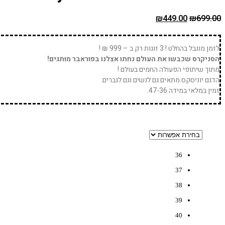
המחיר
המחיר
₪
449.00
₪
699.00
המקורי
הנוכחי
היה:
הוא:
לזמן מוגבל בהחלט ! 3 זוגות רק ב – 999 ₪ !
₪449.00.
₪699.00.
הסניקרס שכבשו את העולם נחתו אצלנו בפוראבר מותגים!
מתוך שיתופי הפעולה החמים בעולם !
הדגם יוניסקס מתאים גם לנשים וגם לגברים.
זמין במלאי במידה 47-36.
36
37
38
39
40