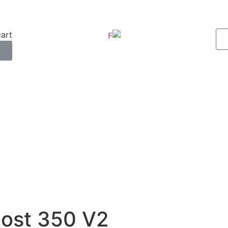
art.
0
oost 350 V2