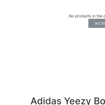
No products in the c
₪
0.0
Adidas Yeezy B