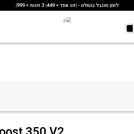
לזמן מוגבל בהחלט - |זוג אחד = 449| 3 זוגות = 999|
oost 350 V2